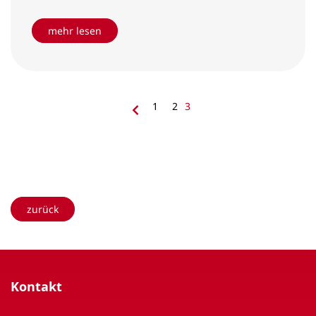
mehr lesen
vorherige
1
2
3
zurück
Kontakt