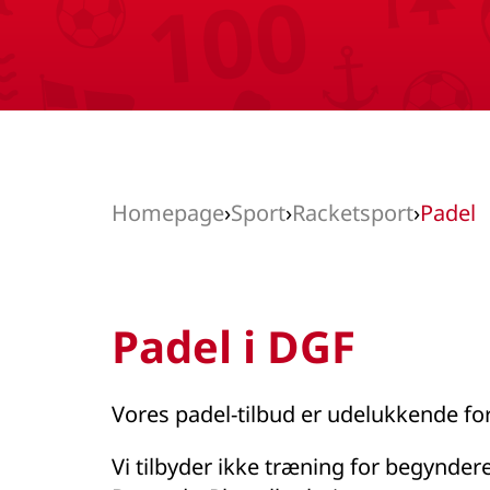
Homepage
›
Sport
›
Racketsport
›
Padel
Padel i DGF
Vores padel-tilbud er udelukkende f
Vi tilbyder ikke træning for begynder