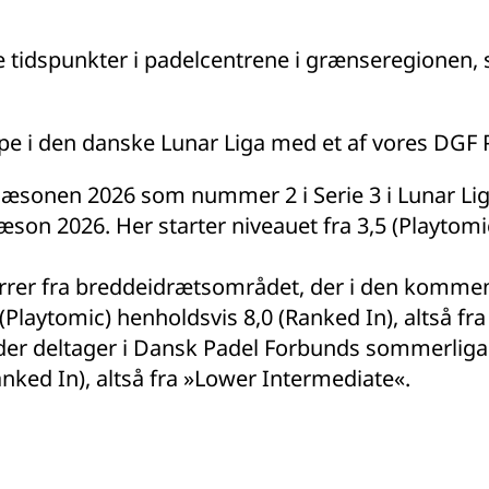
e tidspunkter i padelcentrene i grænseregionen, 
.
e i den danske Lunar Liga med et af vores DGF 
sæsonen 2026 som nummer 2 i Serie 3 i Lunar Lig
on 2026. Her starter niveauet fra 3,5 (Playtomic) 
rer fra breddeidrætsområdet, der i den kommend
5 (Playtomic) henholdsvis 8,0 (Ranked In), altså fr
er deltager i Dansk Padel Forbunds sommerliga fo
anked In), altså fra »Lower Intermediate«.