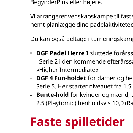
BegynderPlus eller højere.
Vi arrangerer venskabskampe til fast
nemt planlægge dine padelaktiviteter
Du kan også deltage i turneringskamp
DGF Padel Herre I
sluttede forårs
i Serie 2 i den kommende efterårssæs
»Higher Intermediate«.
DGF 4 Fun-holdet
for damer og her
Serie 5. Her starter niveauet fra 1,
Bunte-hold
for kvinder og mænd, d
2,5 (Playtomic) henholdsvis 10,0 (R
Faste spilletider