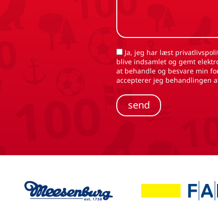
Ja, jeg har læst privatlivspolitikken og accepterer, at de data, jeg har givet, kan
blive indsamlet og gemt elektr
at behandle og besvare min fo
accepterer jeg behandlingen a