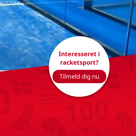
Interesseret i
racketsport?
Tilmeld dig nu