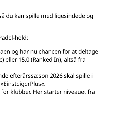
så du kan spille med ligesindede og
Padel-hold:
aen og har nu chancen for at deltage
eller 15,0 (Ranked In), altså fra
e efterårssæson 2026 skal spille i
a »EinsteigerPlus«.
r klubber. Her starter niveauet fra