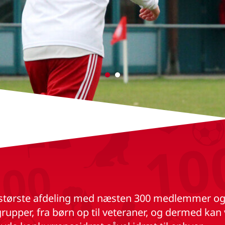
n største afdeling med næsten 300 medlemmer og 
pper, fra børn op til veteraner, og dermed kan vi 