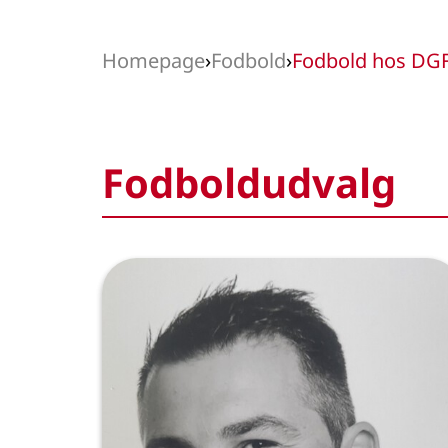
Homepage
›
Fodbold
›
Fodbold hos DG
Fodboldudvalg