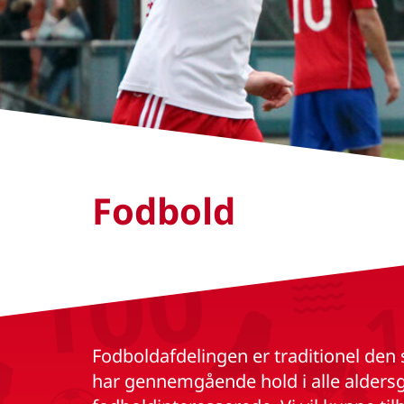
Fodbold
Fodboldafdelingen er traditionel de
har gennemgående hold i alle aldersgru