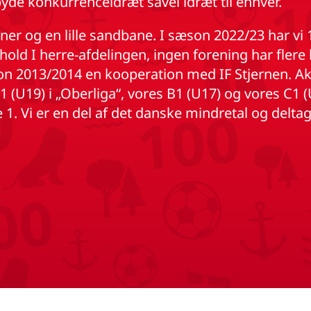
byde konkurrenceidræt såvel idræt til enhver.
er og en lille sandbane. I sæson 2022/23 har vi 
 hold I herre-afdelingen, ingen forening har flere
 2013/2014 en kooperation med IF Stjernen. Aktue
A1 (U19) i „Oberliga“, vores B1 (U17) og vores C1 
je 1. Vi er en del af det danske mindretal og delt