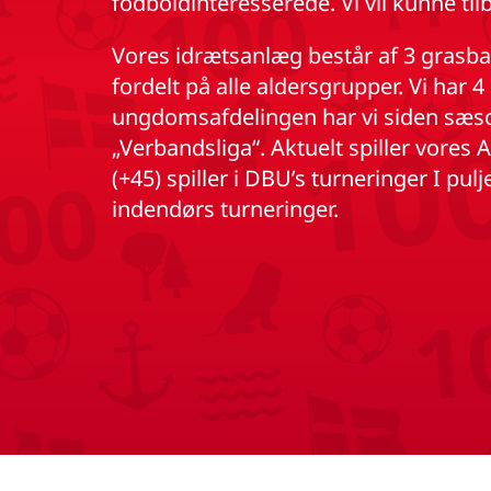
fodboldinteresserede. Vi vil kunne til
Vores idrætsanlæg består af 3 grasban
fordelt på alle aldersgrupper. Vi har 4
ungdomsafdelingen har vi siden sæson
„Verbandsliga“. Aktuelt spiller vores 
(+45) spiller i DBU’s turneringer I pul
indendørs turneringer.