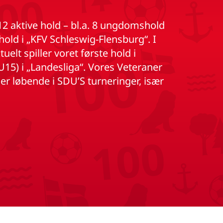
12 aktive hold – bl.a. 8 ungdomshold
 hold i „KFV Schleswig-Flensburg“. I
lt spiller voret første hold i
(U15) i „Landesliga“. Vores Veteraner
ager løbende i SDU’S turneringer, især