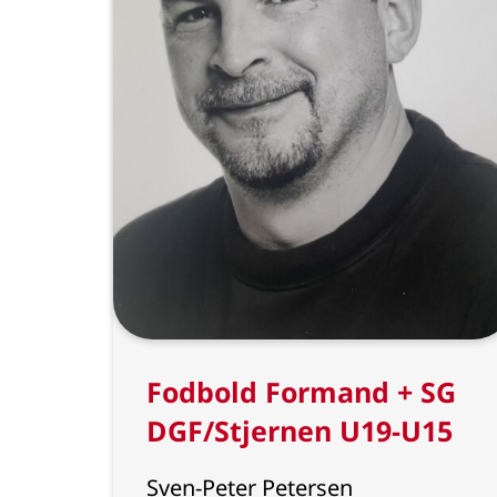
Fodbold Formand + SG
DGF/Stjernen U19-U15
Sven-Peter Petersen